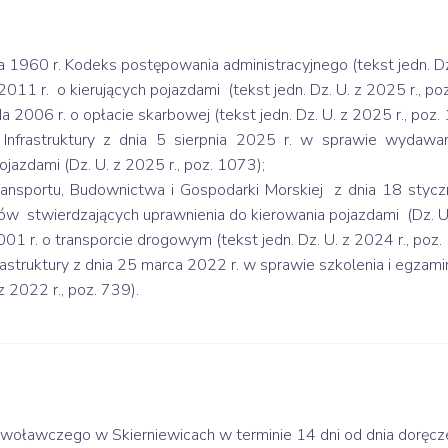
960 r. Kodeks postępowania administracyjnego (tekst jedn. Dz. 
11 r. o kierujących pojazdami (tekst jedn. Dz. U. z 2025 r., po
2006 r. o opłacie skarbowej (tekst jedn. Dz. U. z 2025 r., poz.
Infrastruktury z dnia 5 sierpnia 2025 r. w sprawie wydawa
jazdami (Dz. U. z 2025 r., poz. 1073);
ransportu, Budownictwa i Gospodarki Morskiej z dnia 18 styc
 stwierdzających uprawnienia do kierowania pojazdami (Dz. U. 
01 r. o transporcie drogowym (tekst jedn. Dz. U. z 2024 r., poz.
frastruktury z dnia 25 marca 2022 r. w sprawie szkolenia i egz
 2022 r., poz. 739).
ławczego w Skierniewicach w terminie 14 dni od dnia doręcze