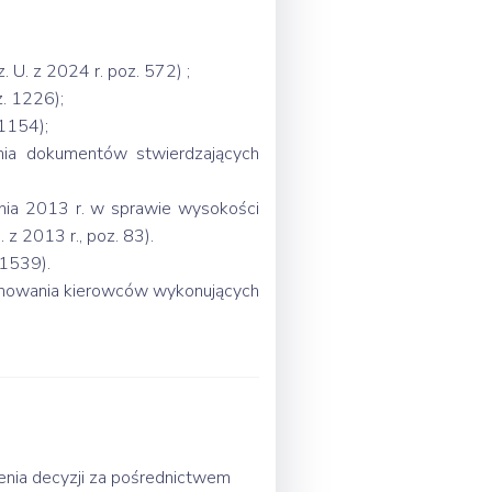
U. z 2024 r. poz. 572) ;
z. 1226);
 1154);
nia dokumentów stwierdzających
znia 2013 r. w sprawie wysokości
z 2013 r., poz. 83).
 1539).
aminowania kierowców wykonujących
nia decyzji za pośrednictwem