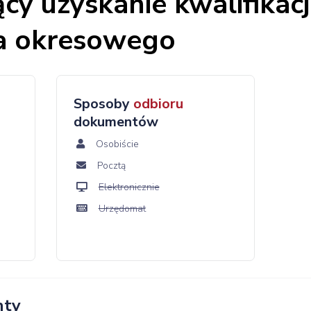
cy uzyskanie kwalifikacj
ia okresowego
Sposoby
odbioru
dokumentów
Osobiście
Pocztą
Elektronicznie
Urzędomat
nty