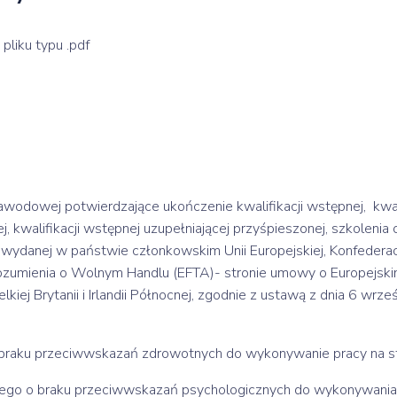
liku typu .pdf
zawodowej potwierdzające ukończenie kwalifikacji wstępnej, kwal
cej, kwalifikacji wstępnej uzupełniającej przyśpieszonej, szkolen
y wydanej w państwie członkowskim Unii Europejskiej, Konfederac
ozumienia o Wolnym Handlu (EFTA)- stronie umowy o Europejsk
ej Brytanii i Irlandii Północnej, zgodnie z ustawą z dnia 6 wrześ
 o braku przeciwwskazań zdrowotnych do wykonywanie pracy na s
znego o braku przeciwwskazań psychologicznych do wykonywania 