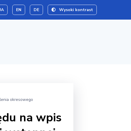
UA
EN
DE
Wysoki kontrast
olenia okresowego
ędu na wpis