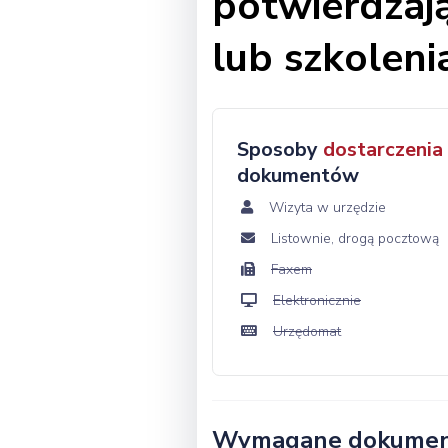
potwierdzają
lub szkolen
Sposoby
dostarczenia
dokumentów
Wizyta w urzędzie
Listownie, drogą pocztową
Faxem
Elektronicznie
Urzędomat
Wymagane dokume